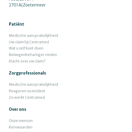
2701 AJ Zoetermeer
Patiënt
Medische aansprakelijkheid
Uw claim bij Centramed
Wat u zelf kunt doen
Belangenbehartiger vinden
Klacht over uw claim?
Zorgprofessionals
Medische aansprakelijkheid
Reageren na incident
Zo werkt Centramed
Over ons
Onze mensen
Kernwaarden