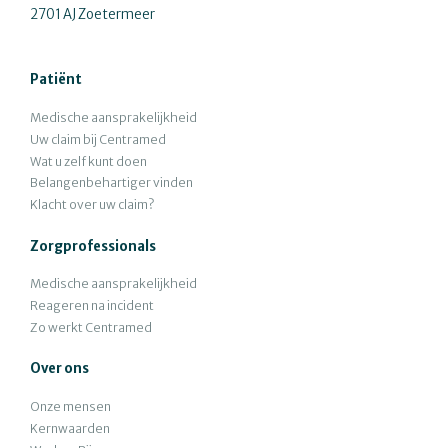
2701 AJ Zoetermeer
Patiënt
Medische aansprakelijkheid
Uw claim bij Centramed
Wat u zelf kunt doen
Belangenbehartiger vinden
Klacht over uw claim?
Zorgprofessionals
Medische aansprakelijkheid
Reageren na incident
Zo werkt Centramed
Over ons
Onze mensen
Kernwaarden