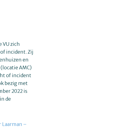
e VU zich
f incident. Zij
kenhuizen en
 (locatie AMC)
ht of incident
ok bezig met
mber 2022 is
in de
er Laarman –