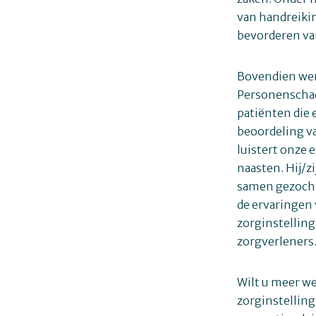
van handreiki
bevorderen va
Bovendien wer
Personenschade
patiënten die
beoordeling va
luistert onze 
naasten. Hij/z
samen gezocht
de ervaringen 
zorginstelling
zorgverleners
Wilt u meer w
zorginstellin