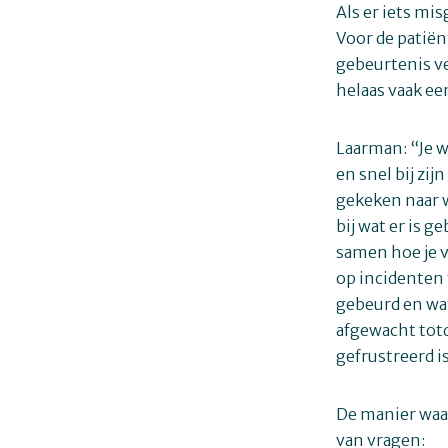
Als er iets mis
Voor de patiën
gebeurtenis ve
helaas vaak ee
Laarman: “Je w
en snel bij zij
gekeken naar w
bij wat er is 
samen hoe je v
op incidenten 
gebeurd en wat
afgewacht totd
gefrustreerd is
De manier waar
van vragen: