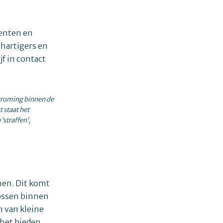
denten en
ehartigers en
jf in contact
 stroming binnen de
t staat het
‘straffen’,
men. Dit komt
lossen binnen
n van kleine
 het bieden