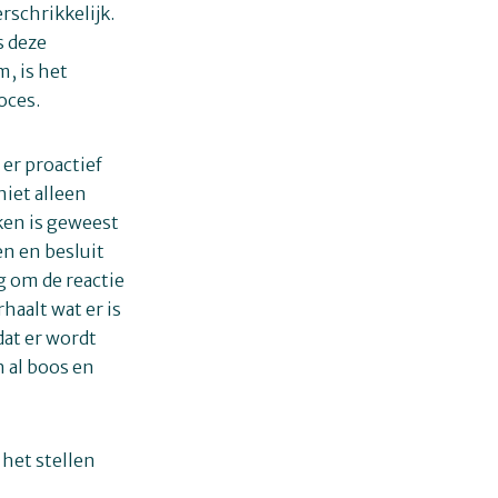
rschrikkelijk.
s deze
, is het
oces.
 er proactief
niet alleen
ken is geweest
en en besluit
g om de reactie
haalt wat er is
dat er wordt
n al boos en
 het stellen