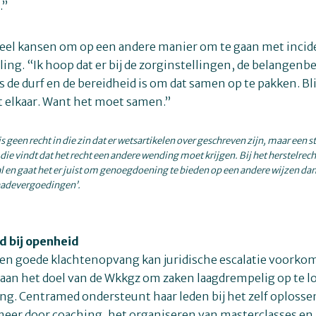
.”
veel kansen om op een andere manier om te gaan met inci
ing. “Ik hoop dat er bij de zorginstellingen, de belangenb
s de durf en de bereidheid is om dat samen op te pakken. Bli
t elkaar. Want het moet samen.”
is geen recht in die zin dat er wetsartikelen over geschreven zijn, maar een
die vindt dat het recht een andere wending moet krijgen. Bij het herstelrech
al en gaat het er juist om genoegdoening te bieden op een andere wijzen dan 
chadevergoedingen’.
 bij openheid
en goede klachtenopvang kan juridische escalatie voorko
aan het doel van de Wkkgz om zaken laagdrempelig op te 
ing. Centramed ondersteunt haar leden bij het zelf oplosse
meer door coaching, het organiseren van masterclasses en