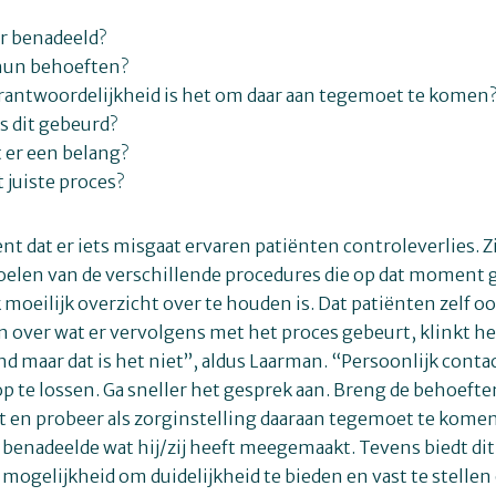
er benadeeld?
 hun behoeften?
rantwoordelijkheid is het om daar aan tegemoet te komen
s dit gebeurd?
 er een belang?
t juiste proces?
 dat er iets misgaat ervaren patiënten controleverlies. Z
oelen van de verschillende procedures die op dat moment 
moeilijk overzicht over te houden is. Dat patiënten zelf ook
over wat er vervolgens met het proces gebeurt, klinkt he
d maar dat is het niet”, aldus Laarman. “Persoonlijk conta
op te lossen. Ga sneller het gesprek aan. Breng de behoefte
rt en probeer als zorginstelling daaraan tegemoet te komen.
 benadeelde wat hij/zij heeft meegemaakt. Tevens biedt dit
 mogelijkheid om duidelijkheid te bieden en vast te stellen