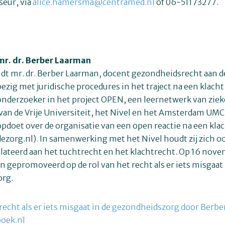
seur, via
alice.hamersma@centramed.nl
of 06-51173277.
mr. dr. Berber Laarman
dt mr. dr. Berber Laarman, docent gezondheidsrecht aan d
zig met juridische procedures in het traject na een klacht o
onderzoeker in het project OPEN, een leernetwerk van zie
an de Vrije Universiteit, het Nivel en het Amsterdam UMC
opdoet over de organisatie van een open reactie na een klac
zorg.nl). In samenwerking met het Nivel houdt zij zich o
lateerd aan het tuchtrecht en het klachtrecht. Op 16 nove
 gepromoveerd op de rol van het recht als er iets misgaat 
org.
 recht als er iets misgaat in de gezondheidszorg door Berb
oek.nl