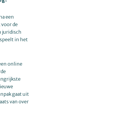
 na een
 voor de
 juridisch
speelt in het
een online
rde
angrijkste
nieuwe
npak gaat uit
laats van over