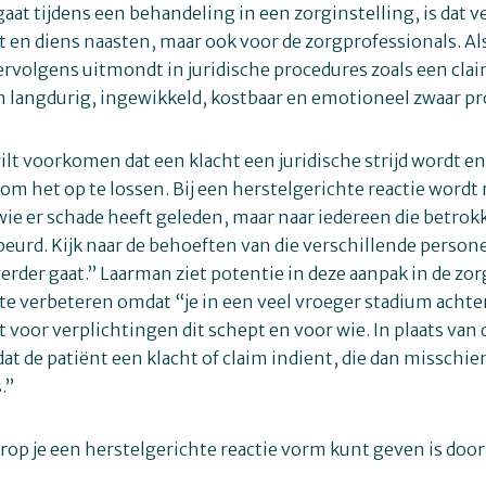
gaat tijdens een behandeling in een zorginstelling, is dat ve
t en diens naasten, maar ook voor de zorgprofessionals. Al
rvolgens uitmondt in juridische procedures zoals een claim
n langdurig, ingewikkeld, kostbaar en emotioneel zwaar pr
ilt voorkomen dat een klacht een juridische strijd wordt en
n om het op te lossen. Bij een herstelgerichte reactie wordt 
ie er schade heeft geleden, maar naar iedereen die betrok
gebeurd. Kijk naar de behoeften van die verschillende person
erder gaat.” Laarman ziet potentie in deze aanpak in de zor
te verbeteren omdat “je in een veel vroeger stadium achter
 voor verplichtingen dit schept en voor wie. In plaats van 
at de patiënt een klacht of claim indient, die dan misschie
.”
op je een herstelgerichte reactie vorm kunt geven is door