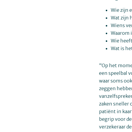
Wie zijn 
Wat zijn
Wiens ve
Waarom i
Wie heeft
Wat is he
“Op het moment
een speelbal v
waar soms ook 
zeggen hebben 
vanzelfspreken
zaken sneller 
patiënt in kaa
begrip voor de
verzekeraar de