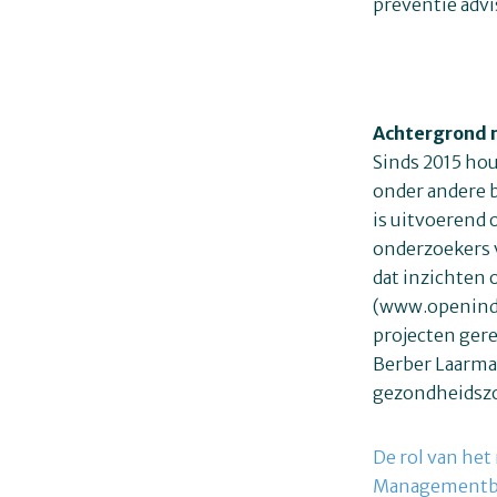
preventie advi
Achtergrond 
Sinds 2015 hou
onder andere be
is uitvoerend 
onderzoekers v
dat inzichten 
(www.openinde
projecten gere
Berber Laarman
gezondheidsz
De rol van het
Managementb