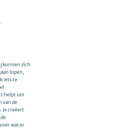
?
ij kunnen zich
gaan lopen,
 iets te
el
ct helpt om
n van de
 Je creëert
 de
 over wat er