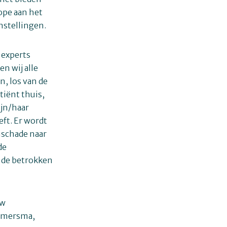
ope aan het
nstellingen.
 experts
n wij alle
, los van de
tiënt thuis,
ijn/haar
eft. Er wordt
nschade naar
de
t de betrokken
uw
Hamersma,