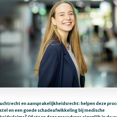
tuchtrecht en aansprakelijkheidsrecht: helpen deze proc
stel en een goede schadeafwikkeling bij medische
heidsclaims? Of staan deze procedures eigenlijk in de 