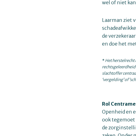
wel of niet kan
Laarman ziet 
schadeafwikkel
de verzekeraar
en doe het me
*
Het herstelrecht 
rechtsgeleerdheid 
slachtoffer centra
‘vergelding’ of ‘s
Rol Centramed
Openheid en e
ook tegemoet 
de zorginstell
zaken. Onder 