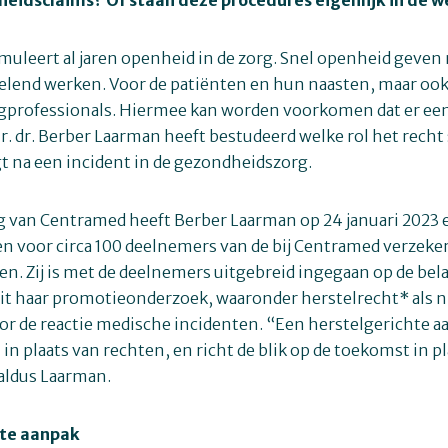
uleert al jaren openheid in de zorg. Snel openheid geven
elend werken. Voor de patiënten en hun naasten, maar ook
gprofessionals. Hiermee kan worden voorkomen dat er een
Mr. dr. Berber Laarman heeft bestudeerd welke rol het recht 
lgt na een incident in de gezondheidszorg.
g van Centramed heeft Berber Laarman op 24 januari 2023 
n voor circa 100 deelnemers van de bij Centramed verzeke
en. Zij is met de deelnemers uitgebreid ingegaan op de bel
it haar promotieonderzoek, waaronder herstelrecht* als 
r de reactie medische incidenten. “Een herstelgerichte aa
in plaats van rechten, en richt de blik op de toekomst in p
aldus Laarman.
hte aanpak