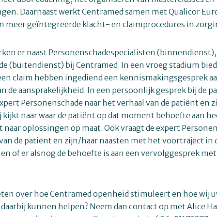
ngen. Daarnaast werkt Centramed samen met Qualicor Eur
n meer geïntegreerde klacht- en claimprocedures in zorgi
ken er naast Personenschadespecialisten (binnendienst),
 (buitendienst) bij Centramed. In een vroeg stadium biede
 een claim hebben ingediend een kennismakingsgesprek aan
n de aansprakelijkheid. In een persoonlijk gesprek bij de pa
expert Personenschade naar het verhaal van de patiënt en z
ij kijkt naar waar de patiënt op dat moment behoefte aan he
 naar oplossingen op maat. Ook vraagt de expert Persone
van de patiënt en zijn/haar naasten met het voortraject in 
 en of er alsnog de behoefte is aan een vervolggesprek me
.
eten over hoe Centramed openheid stimuleert en hoe wij 
g daarbij kunnen helpen? Neem dan contact op met Alice 