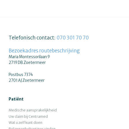
Telefonisch contact:
070 301 70 70
Bezoekadres routebeschrijving
Maria Montessorilaan 9
2719 DB Zoetermeer
Postbus 7374
2701 AJ Zoetermeer
Patiënt
Medische aansprakelijkheid
Uw claim bij Centramed
Wat u zelf kunt doen
Belangenbehartiger vinden