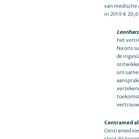
van medische 
in 2019 € 20,6
Leonhard 
het vertr
Na ons su
de ingesl
ontwikkel
om samen 
aansprake
verzekere
toekomst 
vertrouw
Centramed al 
Centramed vier
sloot dit kroo