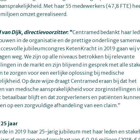
aansprakelijkheid. Met haar 55 medewerkers (47,8 FTE) h
 miljoen omzet gerealiseerd.
van Dijk, directievoorzitter
: “
Centramed bedankt haar led
ouwen in de organisatie en de prettige onderlinge samenw
ccesvolle jubileumcongres KetenKracht in 2019 gaan wij v
agen weg. We zijn op alle niveaus betrokken bij relevante
ingen in de markt en zijn blijvend in gesprek met alle sta
te zorgen voor een eerlijke oplossing bij medische
lijkheid. Op deze wijze draagt Centramed eraan bij dat het
n van medische aansprakelijkheid voor zorginstellingen i
betaalbaar blijft en dat zorgverleners en patiënten kunn
en op een zorgvuldige afhandeling van een claim.”
25 jaar
de in 2019 haar 25-jarig jubileum met haar leden en stake
njaar af met een goed resultaat van € 0,96 miljoen (2018: € 