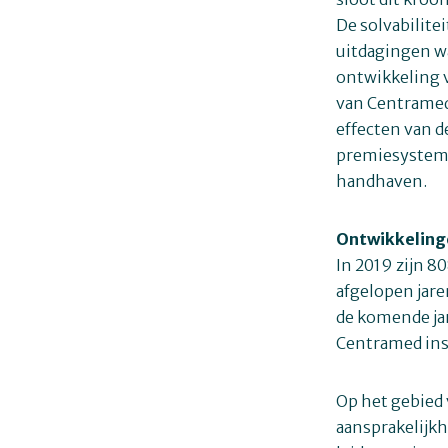
De solvabilite
uitdagingen w
ontwikkeling v
van Centramed.
effecten van d
premiesystemat
handhaven.
Ontwikkeling
In 2019 zijn 80
afgelopen jare
de komende jar
Centramed ins
Op het gebied
aansprakelijk