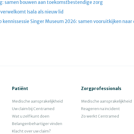
rg: samen bouwen aan toekomstbestendige zorg
erwelkomt Isala als nieuw lid
p kennissessie Singer Museum 2026: samen vooruitkijken naar
Patiënt
Zorgprofessionals
Medische aansprakelijkheid
Medische aansprakelijkheid
Uw claim bij Centramed
Reageren na incident
Wat u zelf kunt doen
Zo werkt Centramed
Belangenbehartiger vinden
Klacht over uw claim?