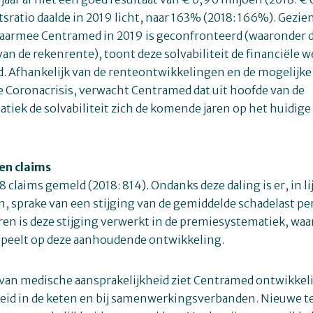
itsratio daalde in 2019 licht, naar 163% (2018: 166%). Gezie
aarmee Centramed in 2019 is geconfronteerd (waaronder 
an de rekenrente), toont deze solvabiliteit de financiële 
 Afhankelijk van de renteontwikkelingen en de mogelijke 
e Coronacrisis, verwacht Centramed dat uit hoofde van de
iek de solvabiliteit zich de komende jaren op het huidige 
en claims
8 claims gemeld (2018: 814). Ondanks deze daling is er, in l
n, sprake van een stijging van de gemiddelde schadelast per
en is deze stijging verwerkt in de premiesystematiek, wa
peelt op deze aanhoudende ontwikkeling.
 van medische aansprakelijkheid ziet Centramed ontwikkel
heid in de keten en bij samenwerkingsverbanden. Nieuwe 