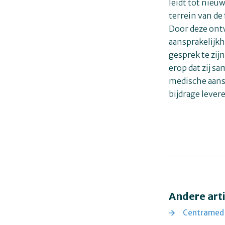
leidt tot nieu
terrein van de
Door deze ont
aansprakelijkh
gesprek te zij
erop dat zij s
medische aans
bijdrage lever
Andere art
Centramed 