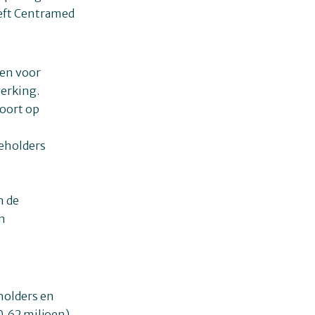
eeft Centramed
en voor
erking.
oort op
keholders
n de
en
holders en
0,62 miljoen).