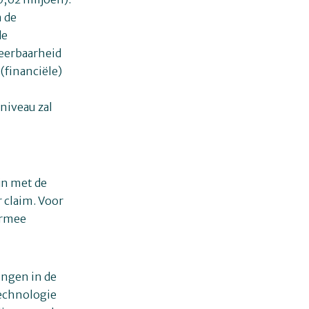
n de
de
weerbaarheid
(financiële)
niveau zal
ijn met de
 claim. Voor
armee
ingen in de
technologie