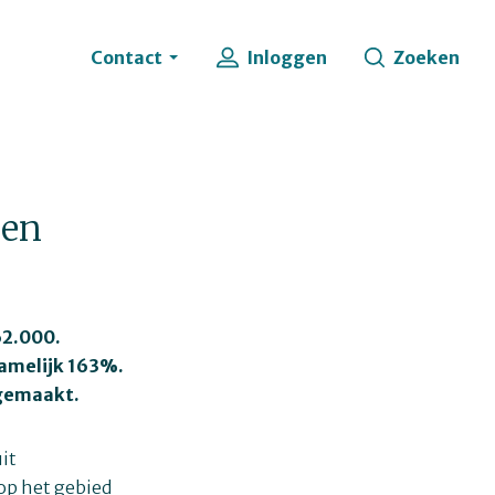
Contact
Inloggen
Zoeken
den
62.000.
 namelijk 163%.
dgemaakt.
it
 op het gebied