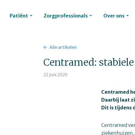
Patiënt
Zorgprofessionals
Over ons
Alle artikelen
Centramed: stabiele
22 juni 2020
Centramed hee
Daarbij laat z
Dit is tijden
Centramed verz
ziekenhuizen, 