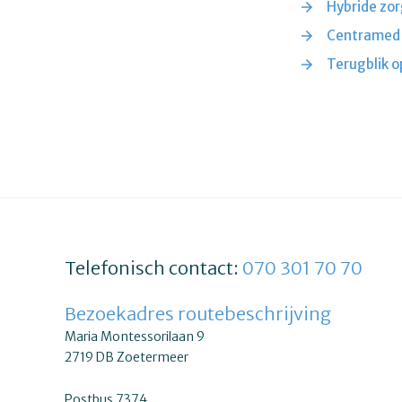
Hybride zo
Centramed v
Terugblik o
Telefonisch contact:
070 301 70 70
Bezoekadres routebeschrijving
Maria Montessorilaan 9
2719 DB Zoetermeer
Postbus 7374