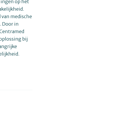
lingen op het
kelijkheid.
d van medische
. Door in
t Centramed
oplossing bij
angrijke
lijkheid.