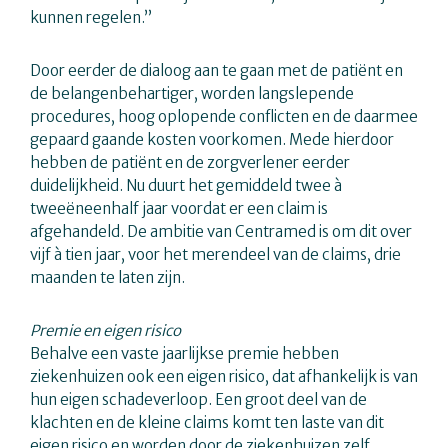
kunnen regelen.”
Door eerder de dialoog aan te gaan met de patiënt en
de belangenbehartiger, worden langslepende
procedures, hoog oplopende conflicten en de daarmee
gepaard gaande kosten voorkomen. Mede hierdoor
hebben de patiënt en de zorgverlener eerder
duidelijkheid. Nu duurt het gemiddeld twee à
tweeëneenhalf jaar voordat er een claim is
afgehandeld. De ambitie van Centramed is om dit over
vijf à tien jaar, voor het merendeel van de claims, drie
maanden te laten zijn.
Premie en eigen risico
Behalve een vaste jaarlijkse premie hebben
ziekenhuizen ook een eigen risico, dat afhankelijk is van
hun eigen schadeverloop. Een groot deel van de
klachten en de kleine claims komt ten laste van dit
eigen risico en worden door de ziekenhuizen zelf